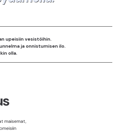
an upeisiin vesistöihin.
unnelma ja onnistumisen ilo.
in olla.
us
at maisemat,
omeisiin