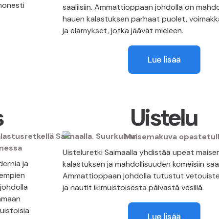
monesti
saaliisiin. Ammattioppaan johdolla on mahdo
hauen kalastuksen parhaat puolet, voimakka
ja elämykset, jotka jäävät mieleen.
Lue lisää
s
Uistelu
Uisteluretki Saimaalla yhdistää upeat mais
ernia ja
kalastuksen ja mahdollisuuden komeisiin saali
nempien
Ammattioppaan johdolla tutustut vetouistel
johdolla
ja nautit ikimuistoisesta päivästä vesillä.
aamaan
uistoisia
Lue lisää