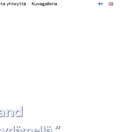
ta yhteyttä
Kuvagalleria
land
sydämellä.”