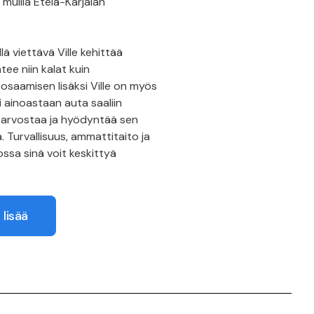
 muilla Etelä-Karjalan
lä viettävä Ville kehittää
tee niin kalat kuin
sosaamisen lisäksi Ville on myös
ei ainoastaan auta saaliin
 arvostaa ja hyödyntää sen
a. Turvallisuus, ammattitaito ja
jossa sinä voit keskittyä
 lisää