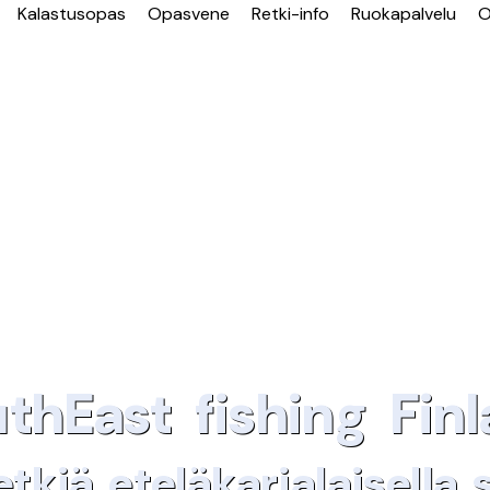
Kalastusopas
Opasvene
Retki-info
Ruokapalvelu
O
thEast fishing Fin
etkiä eteläkarjalaisella 