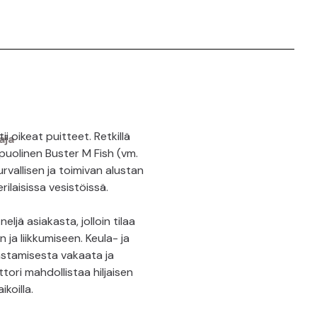
i oikeat puitteet. Retkillä
uolinen Buster M Fish (vm.
rvallisen ja toimivan alustan
laisissa vesistöissä.
jä asiakasta, jolloin tilaa
ja liikkumiseen. Keula- ja
astamisesta vakaata ja
ori mahdollistaa hiljaisen
koilla.