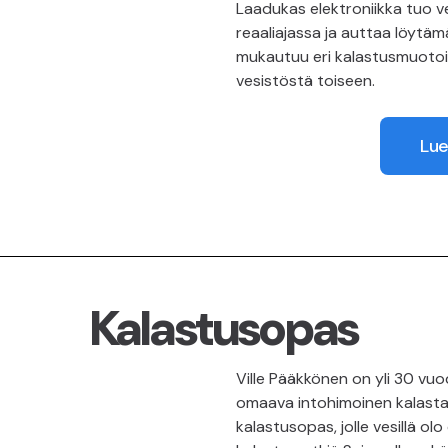
Laadukas elektroniikka tuo v
reaaliajassa ja auttaa löytä
mukautuu eri kalastusmuotoihi
vesistöstä toiseen.
Lue
Kalastusopas
Ville Pääkkönen on yli 30 v
omaava intohimoinen kalasta
kalastusopas, jolle vesillä ol