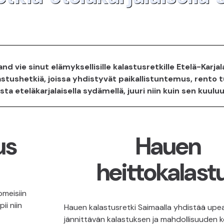
nd vie sinut elämyksellisille kalastusretkille Etelä-Karjal
tushetkiä, joissa yhdistyvät paikallistuntemus, rento t
sta eteläkarjalaisella sydämellä, juuri niin kuin sen kuuluuk
us
Hauen
heittokalast
omeisiin
ii niin
Hauen kalastusretki Saimaalla yhdistää upe
jännittävän kalastuksen ja mahdollisuuden k