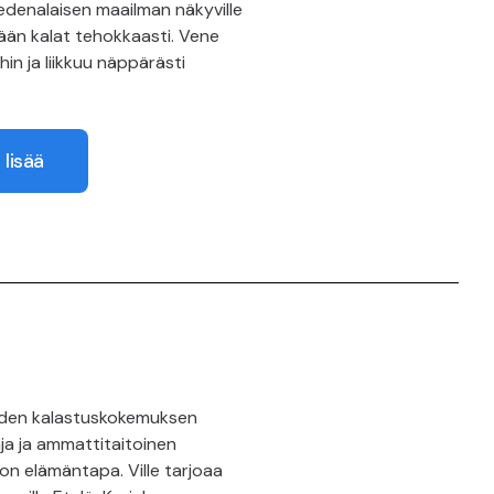
edenalaisen maailman näkyville
mään kalat tehokkaasti. Vene
n ja liikkuu näppärästi
 lisää
uoden kalastuskokemuksen
ja ja ammattitaitoinen
o on elämäntapa. Ville tarjoaa