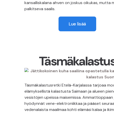
kansalliskalana ahven on joskus oikukas, mutta 
palkitseva saalis.
Lue lisää
Täsmäkalastu
Täsmäkalastusretki Etelä-Karjalassa tarjoaa mod
elämyksellistä kalastusta Saimaan ja alueen pie
vesistöjen upeissa maisemissa. Ammattioppaan 
hyödynnät vene-elektroniikkaa ja pääset seur
vedenalaista maailmaa kohti elämäsi kalaa ja ikim