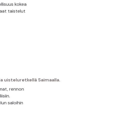
llisuus kokea
at taistelut
emat, rennon
isiin.
un saloihin