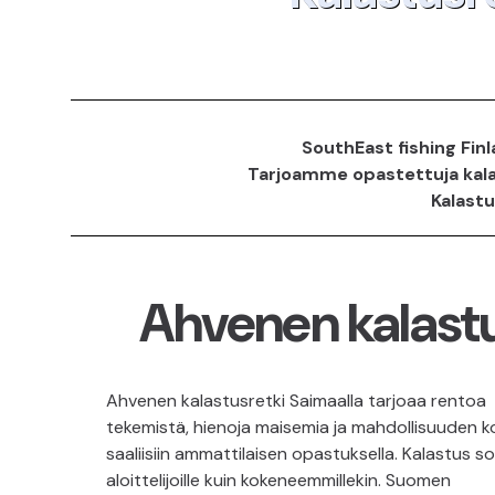
SouthEast fishing Finla
Tarjoamme opastettuja kalas
Kalastu
Ahvenen kalast
Ahvenen kalastusretki Saimaalla tarjoaa rentoa
tekemistä, hienoja maisemia ja mahdollisuuden k
saaliisiin ammattilaisen opastuksella. Kalastus sop
aloittelijoille kuin kokeneemmillekin. Suomen