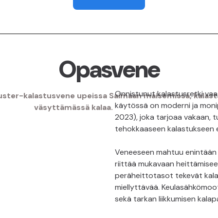
Opasvene
Onnistunut kalastusretki vaati
käytössä on moderni ja monip
2023), joka tarjoaa vakaan, tu
tehokkaaseen kalastukseen eri
Veneeseen mahtuu enintään nel
riittää mukavaan heittämiseen 
peräheittotasot tekevät kal
miellyttävää. Keulasähkömoott
sekä tarkan liikkumisen kalapai