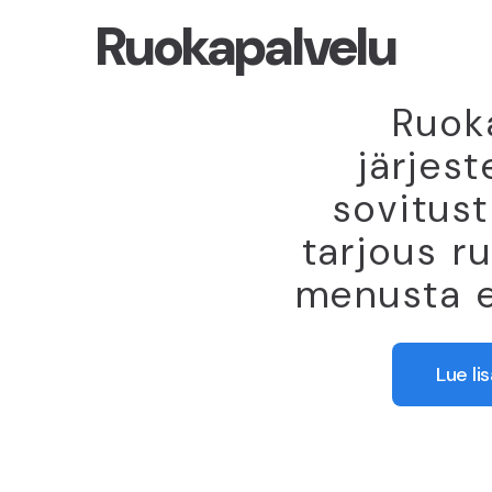
Ruokapalvelu
Ruok
järjes
sovitust
tarjous r
menusta e
Lue li