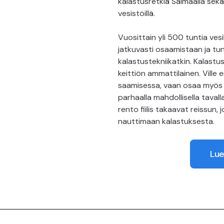
kalastusretkiä Saimaalla sekä
vesistöillä.
Vuosittain yli 500 tuntia vesil
jatkuvasti osaamistaan ja tun
kalastustekniikatkin. Kalastu
keittiön ammattilainen. Ville 
saamisessa, vaan osaa myös
parhaalla mahdollisella tavall
rento fiilis takaavat reissun, 
nauttimaan kalastuksesta.
Lue