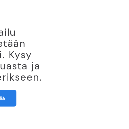
ailu
tetään
i. Kysy
uuasta ja
rikseen.
sää