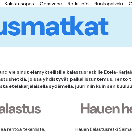
Kalastusopas
Opasvene
Retki-info
Ruokapalvelu
O
usmatkat
nd vie sinut elämyksellisille kalastusretkille Etelä-Karjal
tushetkiä, joissa yhdistyvät paikallistuntemus, rento t
sta eteläkarjalaisella sydämellä, juuri niin kuin sen kuuluuk
alastus
Hauen he
oaa rentoa tekemistä,
Hauen kalastusretki Saima