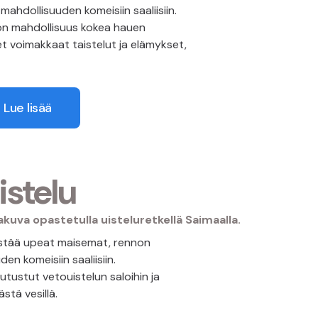
mahdollisuuden komeisiin saaliisiin.
n mahdollisuus kokea hauen
t voimakkaat taistelut ja elämykset,
Lue lisää
istelu
distää upeat maisemat, rennon
en komeisiin saaliisiin.
tustut vetouistelun saloihin ja
stä vesillä.