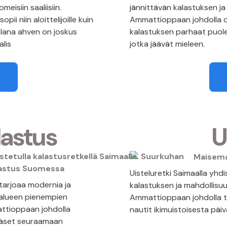
eisiin saaliisiin.
jännittävän kalastuksen ja 
ii niin aloittelijoille kuin
Ammattioppaan johdolla o
alana ahven on joskus
kalastuksen parhaat puole
alis
jotka jäävät mieleen.
astus
U
Uisteluretki Saimaalla yh
tarjoaa modernia ja
kalastuksen ja mahdollisuud
 alueen pienempien
Ammattioppaan johdolla tu
attioppaan johdolla
nautit ikimuistoisesta päivä
ääset seuraamaan