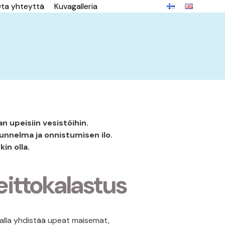
ta yhteyttä
Kuvagalleria
an upeisiin vesistöihin.
unnelma ja onnistumisen ilo.
in olla.
ittokalastus
alla yhdistää upeat maisemat,