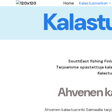
Home
Kalastusmatkat
Kalast
Skip
to
content
SouthEast fishing Finla
Tarjoamme opastettuja kalas
Kalastu
Ahvenen k
Ahvenen kalastusretki Saimaalla tarj