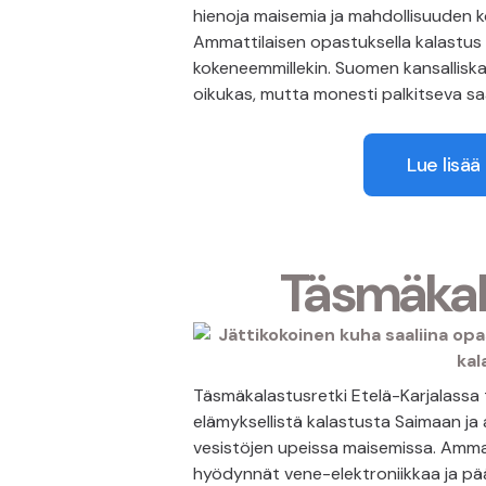
hienoja maisemia ja mahdollisuuden kom
Ammattilaisen opastuksella kalastus sop
kokeneemmillekin. Suomen kansallisk
oikukas, mutta monesti palkitseva sa
Lue lisää
Täsmäkal
Täsmäkalastusretki Etelä-Karjalassa 
elämyksellistä kalastusta Saimaan ja
vesistöjen upeissa maisemissa. Amm
hyödynnät vene-elektroniikkaa ja p